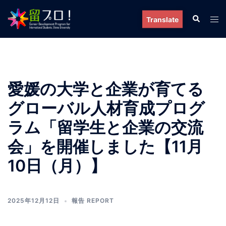
コ
検
ト
ン
Translate
索
グ
テ
ル
ン
メ
ツ
ニ
へ
ュ
愛媛の大学と企業が育てる
ス
ー
キ
グローバル人材育成プログ
ッ
ラム「留学生と企業の交流
プ
会」を開催しました【11月
10日（月）】
2025年12月12日
報告 REPORT