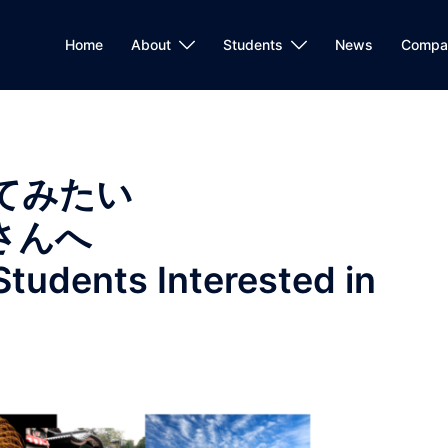
Home
About
Students
News
Compa
てみたい
さんへ
 Students Interested in