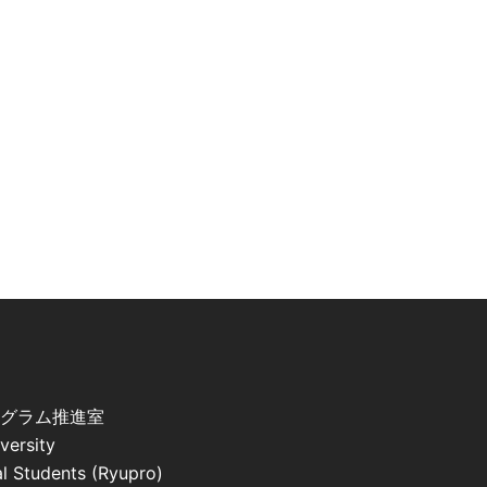
ログラム推進室
iversity
l Students (Ryupro)